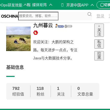
媒体矩阵
vOps研发效能
开源中国APP
切
登录
九州暮云
+
关
注
私
欢迎关注：大鹏的架构之
信
路。每天进步一点点，专注
拉
黑
Java与大数据技术分享。
基础信息
792
118
1
0
经验值
粉丝
关注
文章总量