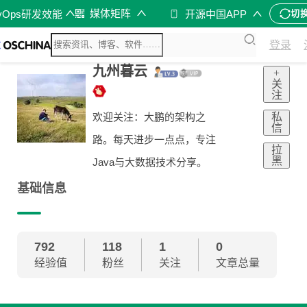
媒体矩阵
vOps研发效能
开源中国APP
切
登录
九州暮云
+
关
注
私
欢迎关注：大鹏的架构之
信
路。每天进步一点点，专注
拉
黑
Java与大数据技术分享。
基础信息
792
118
1
0
经验值
粉丝
关注
文章总量