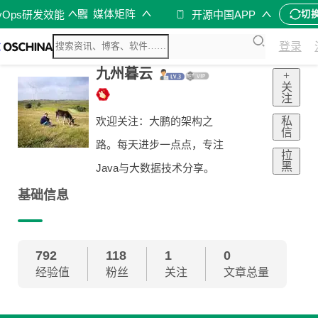
媒体矩阵
vOps研发效能
开源中国APP
切
登录
九州暮云
+
关
注
私
欢迎关注：大鹏的架构之
信
路。每天进步一点点，专注
拉
黑
Java与大数据技术分享。
基础信息
792
118
1
0
经验值
粉丝
关注
文章总量