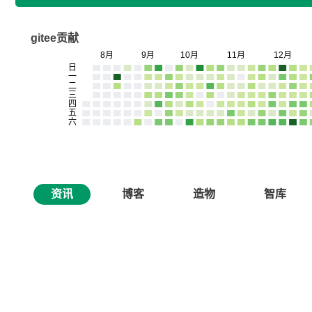
gitee贡献
资讯
博客
造物
智库