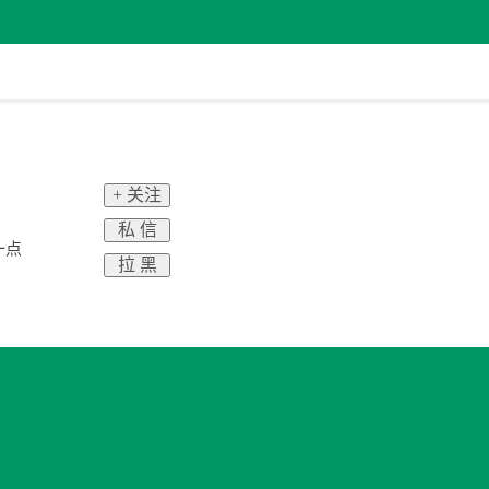
+ 关注
私 信
一点
拉 黑