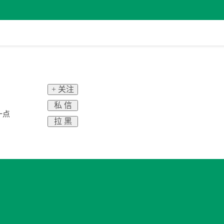
+ 关注
私 信
一点
拉 黑