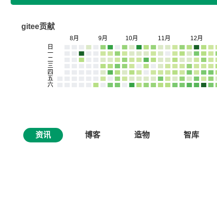
gitee贡献
资讯
博客
造物
智库