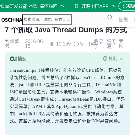
媒体矩阵
vOps研发效能
开源中国APP
切
登录
7 个抓取 Java Thread Dumps 的方式
九州暮
2016-06-
收录
服务
专
10,159
5
云
15
于
端
区
复制
Threaddumps（线程转储）能有效诊断CPU峰值、死锁及
系统性能问题。博客总结了7种抓取JavaThreadDumps的方
法：jstack和kill-3是最常用的命令行工具；JVisualVM和
JMC是图形化工具，支持本地和远程操作；Windows系统
通过Ctrl+Break键生成；ThreadMXBean是JDK接口，代码
实现简单；APM工具如AppDynamics提供自动化方案。其
中jstack和kill-3因其简洁和通用性强，被推荐为首选方
式。这些方法均能帮助开发者定位和分析JVM异常问题。