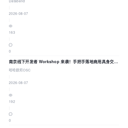
企业构建全链路 Trace 数据管道
Databend
|
2026-08-07
|
163
|
0
南京线下开发者 Workshop 来袭！手把手落地商用具身交互
智能 Agent 应用
哈哈欧尼OSC
|
2026-08-07
|
192
|
0