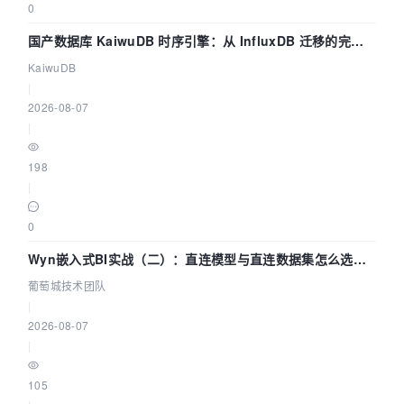
0
国产数据库 KaiwuDB 时序引擎：从 InfluxDB 迁移的完整
技术路径
KaiwuDB
|
2026-08-07
|
198
|
0
Wyn嵌入式BI实战（二）：直连模型与直连数据集怎么选，
参数为什么不生效？| 葡萄城技术团队
葡萄城技术团队
|
2026-08-07
|
105