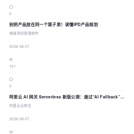
|
0
别把产品放在同一个篮子里！读懂IPD产品规划
禅道项目管理软件
|
2026-08-07
|
101
|
0
阿里云 AI 网关 Serverless 新版公测：通过“AI Fallback”与
拓扑可视化构建 AI 流量治理底座
阿里云云原生
|
2026-08-07
|