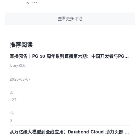
查看更多评论
推荐阅读
直播预告｜PG 30 周年系列直播第六期：中国开发者与PG内
核——我们改得动吗？我们贡献了什么？
IvorySQL
|
2026-08-07
|
127
|
0
从万亿级大模型到全线应用：Databend Cloud 助力头部 AI