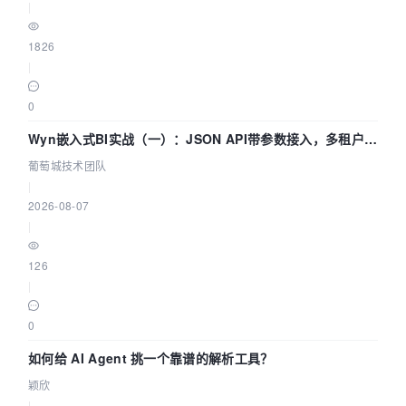
|
1826
|
0
Wyn嵌入式BI实战（一）：JSON API带参数接入，多租户数
据源配置指南 | 葡萄城技术团队
葡萄城技术团队
|
2026-08-07
|
126
|
0
如何给 AI Agent 挑一个靠谱的解析工具？
颖欣
|