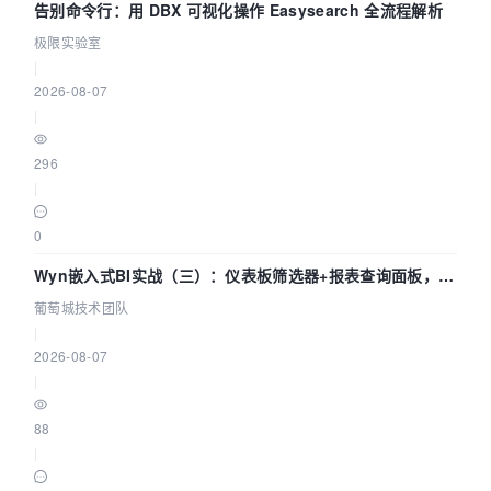
告别命令行：用 DBX 可视化操作 Easysearch 全流程解析
极限实验室
|
2026-08-07
|
296
|
0
Wyn嵌入式BI实战（三）：仪表板筛选器+报表查询面板，参
数联动全闭环
葡萄城技术团队
|
2026-08-07
|
88
|