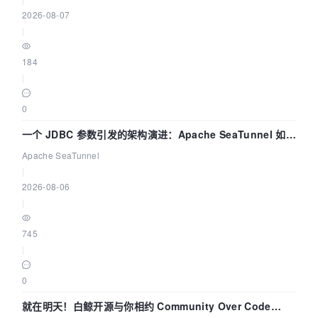
2026-08-07
|
184
|
0
一个 JDBC 参数引发的架构演进：Apache SeaTunnel 如何
解决数据同步中的“定时 Flush”难题
Apache SeaTunnel
|
2026-08-06
|
745
|
0
就在明天！白鲸开源与你相约 Community Over Code