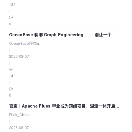
135
|
0
OceanBase 聊聊 Graph Engineering —— 别让一个
Agent 既当运动员又
OceanBase数据库
|
2026-08-07
|
149
|
0
官宣｜Apache Fluss 毕业成为顶级项目，湖流一体开启
Agentic Lake 全面实时化时代
Flink_China
|
2026-08-07