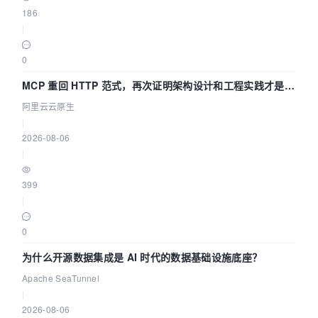
186
|
0
MCP 重回 HTTP 范式，再次证明架构设计和工程实践才是稀
缺资源
阿里云云原生
|
2026-08-06
|
399
|
0
为什么开源数据集成是 AI 时代的数据基础设施底座？
Apache SeaTunnel
|
2026-08-06