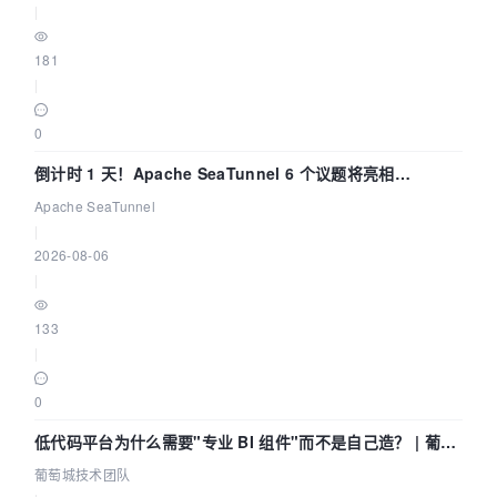
|
181
|
0
倒计时 1 天！Apache SeaTunnel 6 个议题将亮相
Community Over Code Asia 2026
Apache SeaTunnel
|
2026-08-06
|
133
|
0
低代码平台为什么需要"专业 BI 组件"而不是自己造？ | 葡萄
城技术团队
葡萄城技术团队