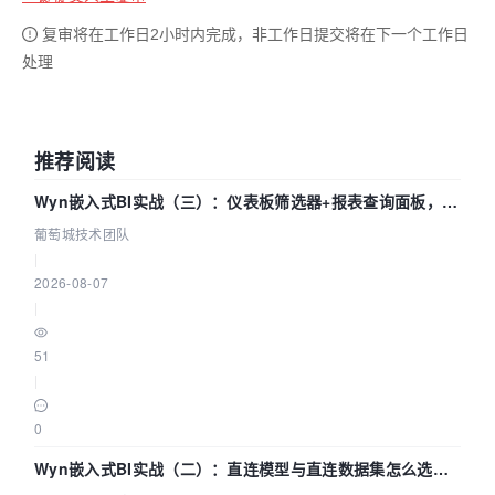
复审将在工作日2小时内完成，非工作日提交将在下一个工作日
处理
推荐阅读
Wyn嵌入式BI实战（三）：仪表板筛选器+报表查询面板，参
数联动全闭环
葡萄城技术团队
|
2026-08-07
|
51
|
0
Wyn嵌入式BI实战（二）：直连模型与直连数据集怎么选，