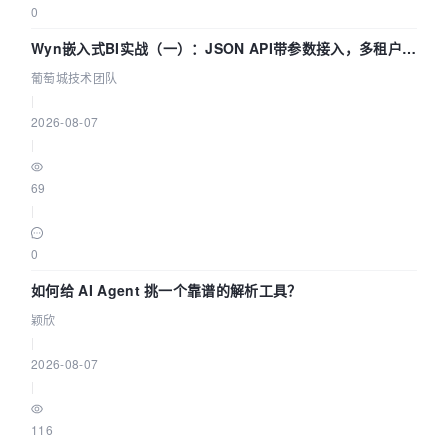
0
Wyn嵌入式BI实战（一）：JSON API带参数接入，多租户数
据源配置指南 | 葡萄城技术团队
葡萄城技术团队
|
2026-08-07
|
69
|
0
如何给 AI Agent 挑一个靠谱的解析工具？
颖欣
|
2026-08-07
|
116