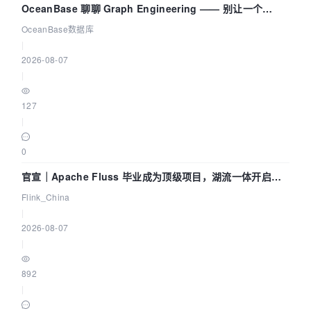
OceanBase 聊聊 Graph Engineering —— 别让一个
Agent 既当运动员又
OceanBase数据库
|
2026-08-07
|
127
|
0
官宣｜Apache Fluss 毕业成为顶级项目，湖流一体开启
Agentic Lake 全面实时化时代
Flink_China
|
2026-08-07
|
892
|