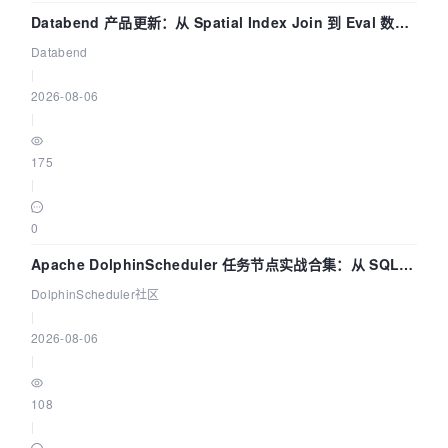
Databend 产品更新：从 Spatial Index Join 到 Eval 数据
管道
Databend
|
2026-08-06
|
175
|
0
Apache DolphinScheduler 任务节点实战合集：从 SQL、
DataX 到 Spark、Flink 一次配置全打通
DolphinScheduler社区
|
2026-08-06
|
108
|