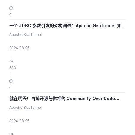
|
0
一个 JDBC 参数引发的架构演进：Apache SeaTunnel 如何
解决数据同步中的“定时 Flush”难题
Apache SeaTunnel
|
2026-08-06
|
523
|
0
就在明天！白鲸开源与你相约 Community Over Code
Asia 2026 主题演讲！
Apache SeaTunnel
|
2026-08-06
|