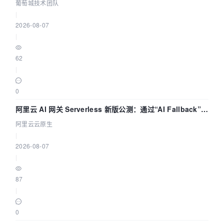
参数为什么不生效？| 葡萄城技术团队
葡萄城技术团队
|
2026-08-07
|
62
|
0
阿里云 AI 网关 Serverless 新版公测：通过“AI Fallback”与
拓扑可视化构建 AI 流量治理底座
阿里云云原生
|
2026-08-07
|
87
|
0