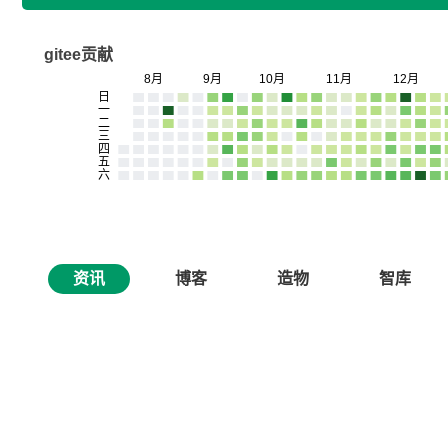
gitee贡献
资讯
博客
造物
智库