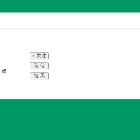
+ 关注
私 信
一点
拉 黑