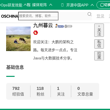
媒体矩阵
vOps研发效能
开源中国APP
切
登录
九州暮云
+
关
注
私
欢迎关注：大鹏的架构之
信
路。每天进步一点点，专注
拉
黑
Java与大数据技术分享。
基础信息
792
118
1
0
经验值
粉丝
关注
文章总量