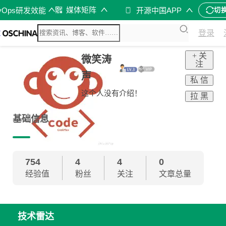
媒体矩阵
vOps研发效能
开源中国APP
切
登录
+ 关
微笑涛
注
声
私 信
这个人没有介绍！
拉 黑
基础信息
754
4
4
0
经验值
粉丝
关注
文章总量
技术雷达