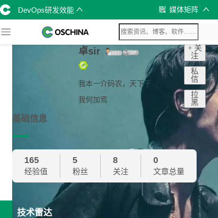
媒体矩阵
DevOps研发效能
+ 关
卓sir
注
私
信
我本一介码农，天下于
拉
我何加焉
黑
基础信息
165
5
8
0
经验值
粉丝
关注
文章总量
技术雷达