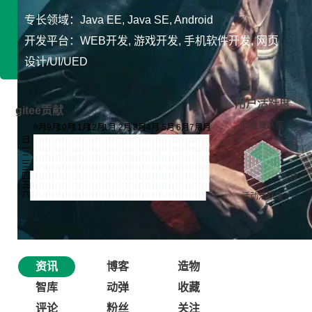
专长领域：Java EE, Java SE, Android
开发平台：WEB开发, 游戏开发, 手机软件开发, 网页
设计/UI/UED
用户活跃度
gitee贡献
资讯
博客
造物
智库
动弹
收藏
评论
粉丝
关注