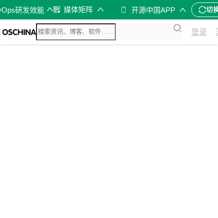
媒体矩阵
vOps研发效能
开源中国APP
切
登录