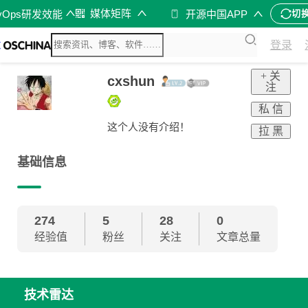
媒体矩阵
vOps研发效能
开源中国APP
切
登录
+ 关
cxshun
注
私 信
这个人没有介绍！
拉 黑
基础信息
274
5
28
0
经验值
粉丝
关注
文章总量
技术雷达