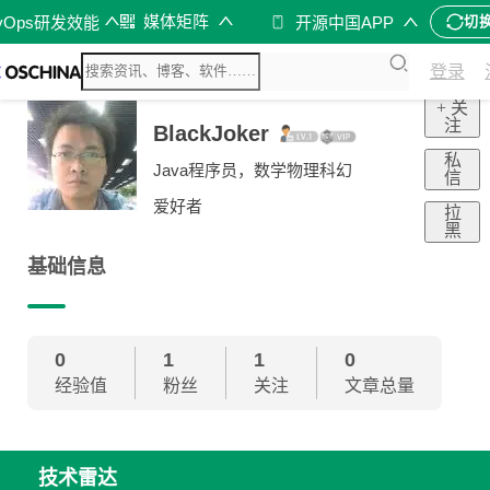
媒体矩阵
vOps研发效能
开源中国APP
切
登录
+ 关
注
BlackJoker
私
Java程序员，数学物理科幻
信
爱好者
拉
黑
基础信息
0
1
1
0
经验值
粉丝
关注
文章总量
技术雷达