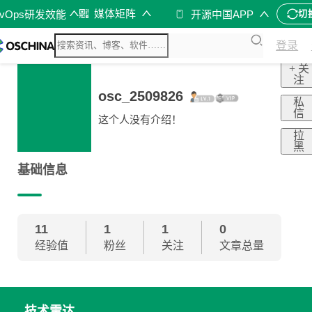
媒体矩阵
evOps研发效能
开源中国APP
切
登录
+ 关
注
osc_2509826
私
信
这个人没有介绍！
拉
黑
基础信息
11
1
1
0
经验值
粉丝
关注
文章总量
技术雷达