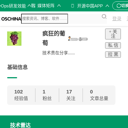
媒体矩阵
vOps研发效能
开源中国APP
切
登录
+ 关
疯狂的葡
注
萄
私 信
技术贵在分享......
拉 黑
基础信息
102
1
17
0
经验值
粉丝
关注
文章总量
技术雷达