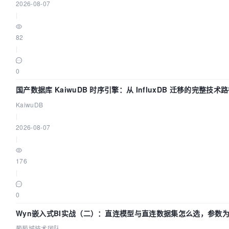
2026-08-07
|
82
|
0
国产数据库 KaiwuDB 时序引擎：从 InfluxDB 迁移的完整技术
KaiwuDB
|
2026-08-07
|
176
|
0
Wyn嵌入式BI实战（二）：直连模型与直连数据集怎么选，参数为
团队
葡萄城技术团队