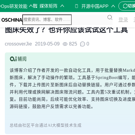
媒体矩阵
vOps研发效能
开源中国APP
切
登录
图床失效了？也许你应该试试这个工具
crossoverJie
2019-05-09
825
0
该博客介绍了作者开发的一款自动化工具，用于批量替换Markd
新图床，解决了手动操作的繁琐。工具基于SpringBoot编写，
件，下载并上传图片至新图床后自动替换链接。用户可通过参
并利用代理或换网解决图床限流问题。工具内置5次重试机制，
复。目前功能尚简，后续可能优化效率、支持图床切换及进度
源码链接，鼓励用户反馈需求以完善功能。
总结由社区平台通过AI大模型技术生成