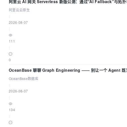
阿里云 AI 网关 Serverless 新版公测：通过“AI Fallback”
座
阿里云云原生
|
2026-08-07
|
111
|
0
OceanBase 聊聊 Graph Engineering —— 别让一个 Agen
OceanBase数据库
|
2026-08-07
|
134
|