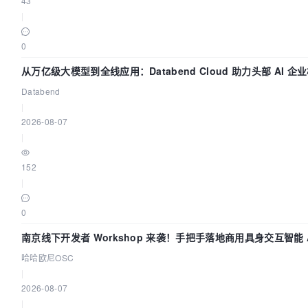
43
|
0
从万亿级大模型到全线应用：Databend Cloud 助力头部 AI 企业
道
Databend
|
2026-08-07
|
152
|
0
南京线下开发者 Workshop 来袭！手把手落地商用具身交互智能 A
哈哈欧尼OSC
|
2026-08-07
|