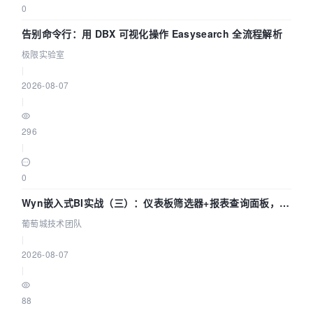
0
告别命令行：用 DBX 可视化操作 Easysearch 全流程解析
极限实验室
|
2026-08-07
|
296
|
0
Wyn嵌入式BI实战（三）：仪表板筛选器+报表查询面板，参
数联动全闭环
葡萄城技术团队
|
2026-08-07
|
88