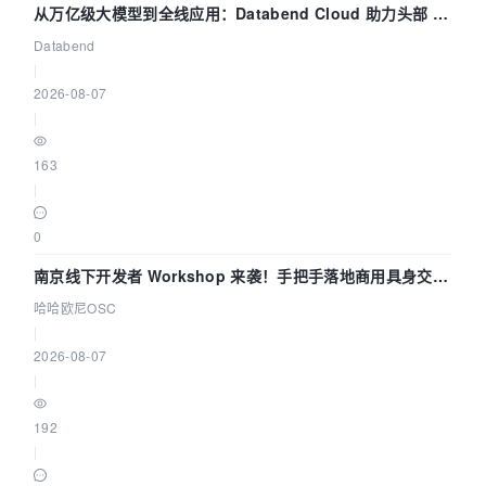
从万亿级大模型到全线应用：Databend Cloud 助力头部 AI
企业构建全链路 Trace 数据管道
Databend
|
2026-08-07
|
163
|
0
南京线下开发者 Workshop 来袭！手把手落地商用具身交互
智能 Agent 应用
哈哈欧尼OSC
|
2026-08-07
|
192
|