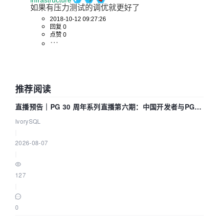
infrastructure
如果有压力测试的调优就更好了
2018-10-12 09:27:26
回复 0
点赞 0
推荐阅读
直播预告｜PG 30 周年系列直播第六期：中国开发者与PG内
核——我们改得动吗？我们贡献了什么？
IvorySQL
|
2026-08-07
|
127
|
0