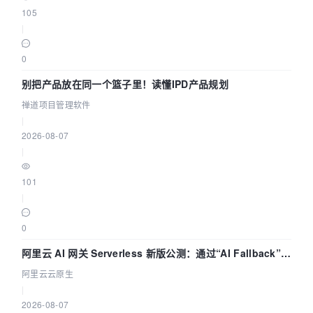
105
|
0
别把产品放在同一个篮子里！读懂IPD产品规划
禅道项目管理软件
|
2026-08-07
|
101
|
0
阿里云 AI 网关 Serverless 新版公测：通过“AI Fallback”与
拓扑可视化构建 AI 流量治理底座
阿里云云原生
|
2026-08-07