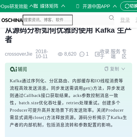
媒体矩阵
vOps研发效能
开源中国APP
切
登录
从源码分析如何优雅的使用 Kafka 生产
者
2018-
收录
服务
专
crossoverJie
8,620
1
10-11
于
端
区
复制
Kafka通过序列化、分区路由、内部缓存和IO线程消费等
流程高效发送消息。同步发送需调用get()方法，异步发送
则通过Callback接口获取结果。acks参数控制消息一致
性，batch.size优化吞吐量，retries处理重试。创建多个
Producer可提升高并发场景下的发送效率。关闭Producer
需显式调用close()方法释放资源。源码分析揭示了Kafka生
产者的内部机制，包括消息流转和参数配置的影响。