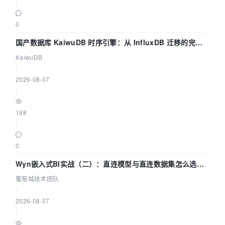
|
0
国产数据库 KaiwuDB 时序引擎：从 InfluxDB 迁移的完整
技术路径
KaiwuDB
|
2026-08-07
|
198
|
0
Wyn嵌入式BI实战（二）：直连模型与直连数据集怎么选，
参数为什么不生效？| 葡萄城技术团队
葡萄城技术团队
|
2026-08-07
|