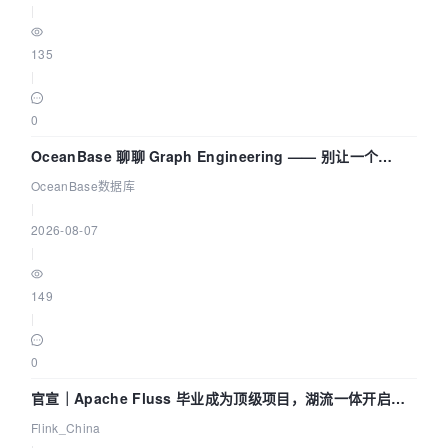
|
135
|
0
OceanBase 聊聊 Graph Engineering —— 别让一个
Agent 既当运动员又
OceanBase数据库
|
2026-08-07
|
149
|
0
官宣｜Apache Fluss 毕业成为顶级项目，湖流一体开启
Agentic Lake 全面实时化时代
Flink_China