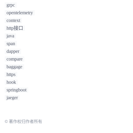
grpc
opentelemetry
context
http接口
java
span
dapper
compare
baggage
https
hook
springboot
jaeger
© 著作权归作者所有