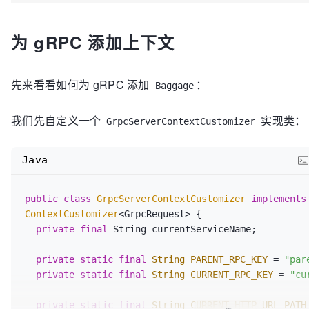
为 gRPC 添加上下文
先来看看如何为 gRPC 添加
：
Baggage
我们先自定义一个
实现类：
GrpcServerContextCustomizer
Java
public
class
GrpcServerContextCustomizer
implements
ContextCustomizer
<GrpcRequest> {  

private
final
 String currentServiceName;  

private
static
final
String
PARENT_RPC_KEY
=
"par
private
static
final
String
CURRENT_RPC_KEY
=
"cu
private
static
final
String
CURRENT_HTTP_URL_PATH