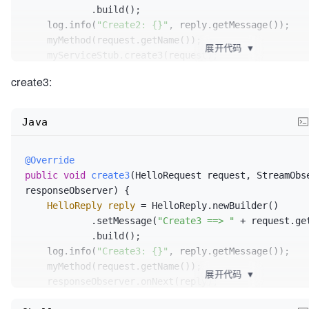
            .build();  

    log.info(
"Create2: {}"
, reply.getMessage());  

    myMethod(request.getName());  

展开代码
▼
    myServiceStub.create3(request);

    responseObserver.onNext(reply);  

create3:
    responseObserver.onCompleted();  

Java
@Override
public
void
create3
(HelloRequest request, StreamObse
responseObserver)
 {  

HelloReply
reply
=
 HelloReply.newBuilder()  

            .setMessage(
"Create3 ==> "
 + request.get
            .build();  

    log.info(
"Create3: {}"
, reply.getMessage());  

    myMethod(request.getName());  

展开代码
▼
    responseObserver.onNext(reply);  

    responseObserver.onCompleted();  
