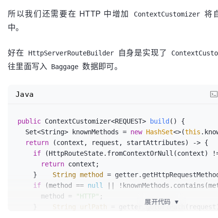
所以我们还需要在 HTTP 中增加
将
ContextCustomizer
中。
好在
自身是实现了
HttpServerRouteBuilder
ContextCust
往里面写入
数据即可。
Baggage
Java
public
 ContextCustomizer<REQUEST> 
build
()
 {  

  Set<String> knownMethods = 
new
HashSet
<>(
this
.kno
return
 (context, request, startAttributes) -> {  

if
 (HttpRouteState.fromContextOrNull(context) !
return
 context;  

    }    
String
method
=
 getter.getHttpRequestMethod
if
 (method == 
null
 || !knownMethods.contains(met
      method = 
"HTTP"
;  

展开代码
▼
    }    
String
urlPath
=
 getter.getUrlPath(request)
String
methodPath
=
 method + 
":"
 + urlPath;  
