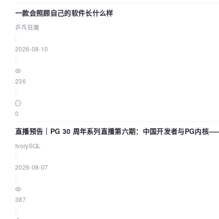
一款会照顾自己的软件长什么样
乒乓狂魔
|
2026-08-10
|
236
|
0
直播预告｜PG 30 周年系列直播第六期：中国开发者与PG内核
什么？
IvorySQL
|
2026-08-07
|
387
|