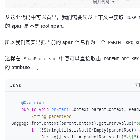
展开代码
▼
"current_http_url_path"
;  

从这个代码中可以看出，我们需要先从上下文中获取
CURRE
public
GrpcServerContextCustomizer
(String service
的 span 是不是 root span。
this
.currentServiceName = serviceName;  

  }  

@Override
所以我们其实是把当前的 span 信息作为一个
PARENT_RPC_K
public
 Context 
onStart
(Context parentContext, Grpc
      Attributes startAttributeds)
 {  

这样在
中便可以直接取出
SpanProcessor
PARENT_RPC_KEY
BaggageBuilder
builder
=
的 attribute 中。
Baggage.fromContext(parentContext).toBuilder();  

String
currentRpc
=
Java
Baggage.fromContext(parentContext).getEntryValue(CUR
String
fullMethodName
=
startAttributeds.get(AttributeKey.stringKey(
"rpc.me
@Override
String
rpcService
=
public
void
onStart
(Context parentContext, Read
startAttributeds.get(AttributeKey.stringKey(
"rpc.se
String
parentRpc
=
// call from grpc  
Baggage.fromContext(parentContext).getEntryValue(
"p
String
method
=
 rpcService + 
":"
 + fullMethodNam
if
 (!StringUtils.isNullOrEmpty(parentRpc)) {
String
baggageInfo
=
 getBaggageInfo(currentServi
            String[] split = parentRpc.split(
"\\|"
)