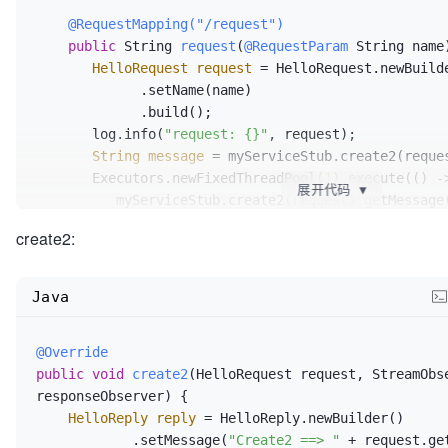
@RequestMapping("/request")
public
 String 
request
(
@RequestParam
 String name
HelloRequest
request
=
 HelloRequest.newBuilde
             .setName(name)  

             .build();  

       log.info(
"request: {}"
, request);  

String
message
=
 myServiceStub.create2(reques
       Executors.newFixedThreadPool(
1
).execute(() ->
展开代码
▼
          myServiceStub.create2(request).getMessage();  

       });       
return
 message;  

create2:
Java
@Override
public
void
create2
(HelloRequest request, StreamObse
responseObserver)
 {  

HelloReply
reply
=
 HelloReply.newBuilder()  

            .setMessage(
"Create2 ==> "
 + request.get