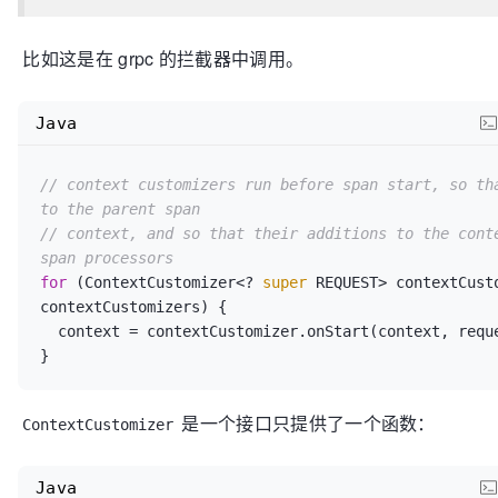
比如这是在 grpc 的拦截器中调用。
Java
// context customizers run before span start, so tha
to the parent span  
// context, and so that their additions to the conte
span processors  
for
 (ContextCustomizer<? 
super
 REQUEST> contextCusto
contextCustomizers) {  

  context = contextCustomizer.onStart(context, request, attributes);  

是一个接口只提供了一个函数：
ContextCustomizer
Java