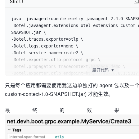
Shell
java -javaagent:opentelemetry-javaagent-2.4.0-SNAPSH
-Dotel.javaagent.extensions=otel-extensions-custom-
SNAPSHOT.jar \

-Dotel.traces.exporter=otlp \

-Dotel.logs.exporter=none \

-Dotel.service.name=create2 \

-Dotel.exporter.otlp.protocol=grpc \

-Dotel.propagators=tracecontext,baggage,demo \

展开代码
▼
-Dotel.exporter.otlp.endpoint=http://127.0.0.1:5317 
      -jar target/demo-0.0.1-SNAPSHOT.jar --
只是每个应用都需要使用我这边单独打的 agent 包以及一
spring.application.name=create2 --server.port=9191 -
custom-context-1.0-SNAPSHOT.jar) 才能生效。
最终的效果