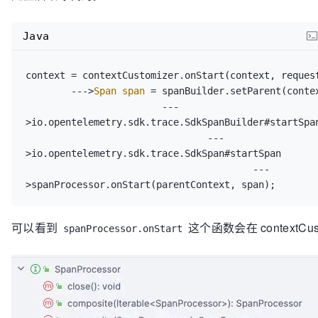
Java
context = contextCustomizer.onStart(context, request
	--->
Span
span
=
 spanBuilder.setParent(contex
			---
>io.opentelemetry.sdk.trace.SdkSpanBuilder#startSpan
				---
>io.opentelemetry.sdk.trace.SdkSpan#startSpan

					---
可以看到
这个函数会在 contextCus
spanProcessor.onStart