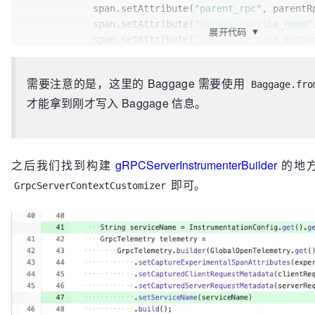
            span.setAttribute(
"parent_rpc"
, parentRp
String
httpUrlPath
=
            span.setAttribute(
"parent_service_name"
展开代码
▼
Baggage.fromContext(parentContext).getEntryValue(CUR
            span.setAttribute(
"parent_service_metho
if
 (!StringUtils.isNullOrEmpty(httpUrlPath)) {  
        }  

// call from http  
需要注意的是，这里的 Baggage 需要使用
// currentRpc = currentRpc;  currentRpc = create1
Baggage.fro
// clear current_http_url_path      builder.put(CURR
才能拿到刚才写入 Baggage 信息。
"");  
    }  

Baggage
baggage
=
 builder  

        .put(PARENT_RPC_KEY, currentRpc)  

之后我们找到构建
gRPCServerInstrumenterBuilder
的地
        .put(CURRENT_RPC_KEY, baggageInfo)  

即可。
GrpcServerContextCustomizer
        .build();  

return
 parentContext.with(baggage);  

  }  

private
static
 String 
getBaggageInfo
(String servi
{  

if
 (StringUtils.isNullOrEmpty(serviceName)) {  

return
""
;  

    }    
return
 serviceName + 
"|"
 + method;  
