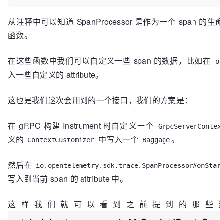
/**  

从注释中可以知道 SpanProcessor 是作为一个 span 
 * Called when a {
@link
 io.opentelemetry.api.trace.S
函数。
the {
@link
 * Span#isRecording()} returns true.  

 * * <p>This method is called synchronously on the execution thread, 
在这些函数中我们可以自定义一些 span 的数据，比如在
o
should not throw or block the  

入一些自定义的 attribute。
 * execution thread. * * 
@param
 parentContext the p
of the span that just started.  

这也是我们这次会用到的一个接口，我们的方案是：
 * 
@param
 span the {
@code
 Span} that just started.  
 */
void
onStart
(Context parentContext, ReadWriteSpa
在 gRPC 构建 Instrument 时自定义一个
GrpcServerConte
义的
中写入一个
。
ContextCustomizer
Baggage
然后在
io.opentelemetry.sdk.trace.SpanProcessor#onSta
写入到当前 span 的 attribute 中。
这样我们就可以看到之前提到的那些