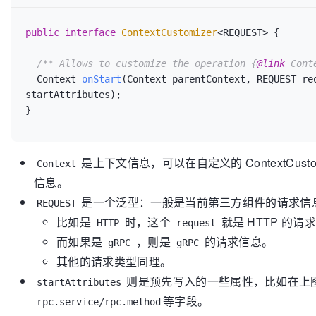
public
interface
ContextCustomizer
<REQUEST> {  

/** Allows to customize the operation {
@link
 Cont
  Context 
onStart
(Context parentContext, REQUEST req
startAttributes)
;  

是上下文信息，可以在自定义的 ContextCust
Context
信息。
是一个泛型：一般是当前第三方组件的请求信
REQUEST
比如是
时，这个
就是 HTTP 的请
HTTP
request
而如果是
，则是
的请求信息。
gRPC
gRPC
其他的请求类型同理。
则是预先写入的一些属性，比如在上
startAttributes
等字段。
rpc.service/rpc.method