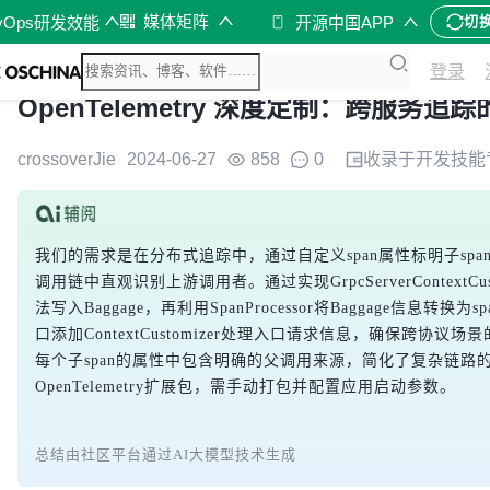
媒体矩阵
vOps研发效能
开源中国APP
切
登录
OpenTelemetry 深度定制：跨服务追
crossoverJie
2024-06-27
858
0
收录于
开发技能
我们的需求是在分布式追踪中，通过自定义span属性标明子sp
调用链中直观识别上游调用者。通过实现GrpcServerContextCu
法写入Baggage，再利用SpanProcessor将Baggage信息转换
口添加ContextCustomizer处理入口请求信息，确保跨协
每个子span的属性中包含明确的父调用来源，简化了复杂链路
OpenTelemetry扩展包，需手动打包并配置应用启动参数。
总结由社区平台通过AI大模型技术生成