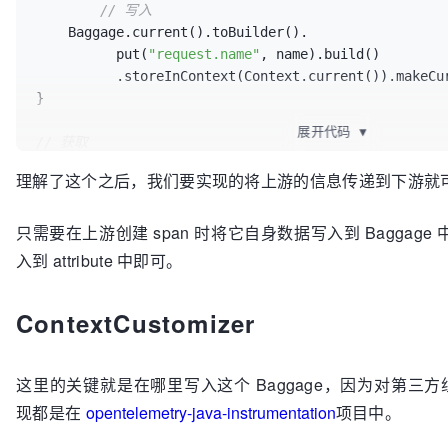
// 写入
    Baggage.current().toBuilder().  

          put(
"request.name"
, name).build()  

          .storeInContext(Context.current()).makeCurrent();

}         

展开代码
▼
// 获取
String
value
=
 Baggage.current().getEntryValue(
"req
理解了这个之后，我们要实现的将上游的信息传递到下游就
log.info(
"request.name: {}"
只需要在上游创建 span 时将它自身数据写入到 Baggage 
入到 attribute 中即可。
ContextCustomizer
这里的关键就是在哪里写入这个 Baggage，因为对第三方组件的 I
现都是在
opentelemetry-java-instrumentation
项目中。