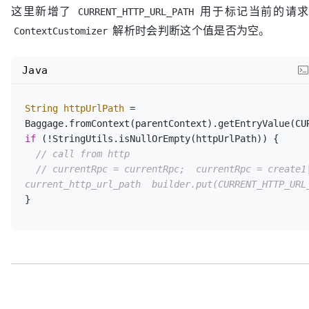
这里新增了
用于标记当前的请求来源
CURRENT_HTTP_URL_PATH
解析时会判断这个值是否为空。
String
currentRpc
=
ContextCustomizer
Baggage.fromContext(context).getEntryValue(CURRENT_R
String
baggageInfo
=
 getBaggageInfo(serviceName,
Java
Baggage
baggage
=
 Baggage.fromContext(context).t
        .put(PARENT_RPC_KEY, currentRpc)  

        .put(CURRENT_RPC_KEY, baggageInfo)  

String
httpUrlPath
=
        .put(CURRENT_HTTP_URL_PATH, methodPath)  

        .build();   

if
 (!StringUtils.isNullOrEmpty(httpUrlPath)) {  

return
 context.with(HttpRouteState.create(metho
// call from http  
        .with(baggage);  

// currentRpc = currentRpc;  currentRpc = create1|
current_http_url_path  builder.put(CURRENT_HTTP_URL