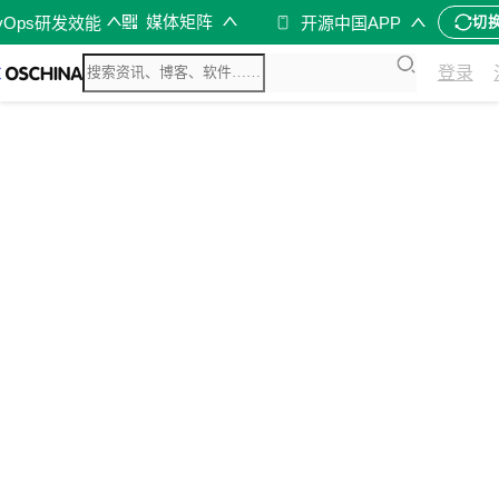
媒体矩阵
vOps研发效能
开源中国APP
切
登录