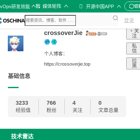
媒体矩阵
evOps研发效能
开源中国APP
切
登录
+ 关
crossoverJie
注
私
信
个人博客：
拉
https://crossoverjie.top
黑
基础信息
3233
766
4
0
经验值
粉丝
关注
文章总量
技术雷达