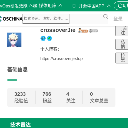
媒体矩阵
evOps研发效能
开源中国APP
切
登录
+ 关
crossoverJie
注
私
信
个人博客：
拉
https://crossoverjie.top
黑
基础信息
3233
766
4
0
经验值
粉丝
关注
文章总量
技术雷达