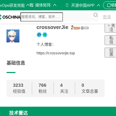
媒体矩阵
evOps研发效能
开源中国APP
切
登录
+ 关
crossoverJie
注
私
信
个人博客：
拉
https://crossoverjie.top
黑
基础信息
3233
766
4
0
经验值
粉丝
关注
文章总量
技术雷达