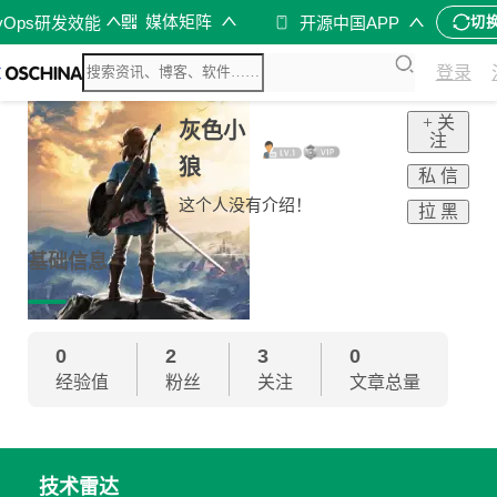
媒体矩阵
vOps研发效能
开源中国APP
切
登录
+ 关
灰色小
注
狼
私 信
这个人没有介绍！
拉 黑
基础信息
0
2
3
0
经验值
粉丝
关注
文章总量
技术雷达