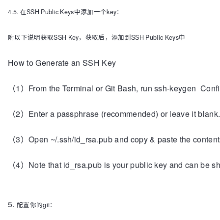
4.5. 在SSH Public Keys中添加一个key：
附以下说明获取
SSH Key，获取后，添加到
SSH Public Keys中
How to Generate an SSH Key
（1）From the Terminal or Git Bash, run ssh-keygen Confir
（2）Enter a passphrase (recommended) or leave it blank. R
（3）Open ~/.ssh/id_rsa.pub and copy & paste the contents 
（4）Note that id_rsa.pub is your public key and can be sha
5.
配置你的git：