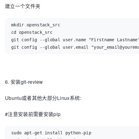
建立一个文件夹
mkdir openstack_src

cd openstack_src

git config --global user.name "Firstname Lastname"
git config --global user.email "your_email@yourem
6. 安装git-review
Ubuntu或者其他大部分Linux系统:
#注意安装前需要安装pip
sudo apt-get install python-pip
