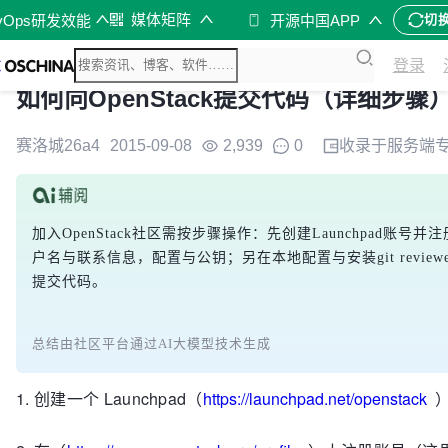
媒体矩阵
vOps研发效能
开源中国APP
切
登录
如何向OpenStack提交代码（详细步骤
赛洛城26a4
2015-09-08
2,939
0
收录于
服务端
加入OpenStack社区需按步骤操作：先创建Launchpad账
户名与联系信息，配置与公钥；另在本地配置与安装git review
提交代码。
总结由社区平台通过AI大模型技术生成
1. 创建一个 Launchpad（
https://launchpad.net/openstack