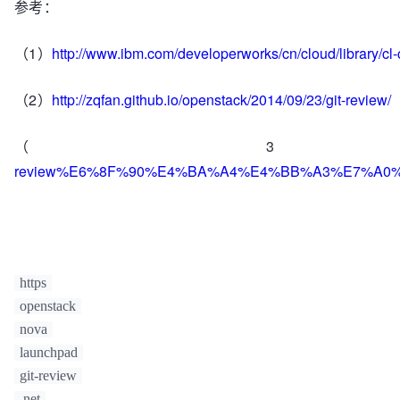
参考：
（1）
http://www.ibm.com/developerworks/cn/cloud/library/cl
（2）
http://zqfan.github.io/openstack/2014/09/23/git-review/
（
review%E6%8F%90%E4%BA%A4%E4%BB%A3%E7%A0
https
openstack
nova
launchpad
git-review
.net