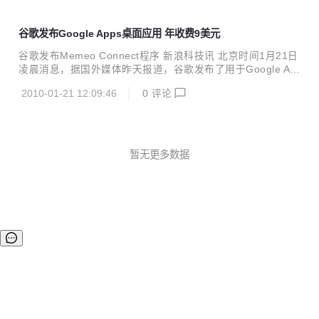
谷歌发布Google Apps桌面应用 年收费9美元
谷歌发布Memeo Connect程序 新浪科技讯 北京时间1月21日
凌晨消息，据国外媒体昨天报道，谷歌发布了用于Google Ap
ps服务的桌面应用程序“Memeo Connect”，其功能是将桌面
2010-01-21 12:09:46
0
评论
文件与谷歌文档进行同步，这款应用程序可用于Mac和Windo
ws电脑，能帮助用户进行文件转换。 谷歌曾在1月12日宣布，
所有类型的文件现在都可存储在谷歌文档中，这使得谷歌文档
成为一种更加有用的工具。Memeo Connect是在本周一发布
的，它要求用户拥有Google Apps Premier Edition账户才能
暂无更多数据
运行，这是Google Apps的收费版本，费用为每年50美元。 M
emeo Co...