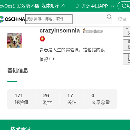
媒体矩阵
evOps研发效能
开源中国APP
登录
+
crazyinsomnia
青春是人生的实验课，错也错的很
值得！！
基础信息
171
26
17
0
经验值
粉丝
关注
文章总量
技术雷达