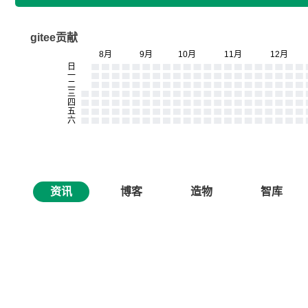
gitee贡献
资讯
博客
造物
智库