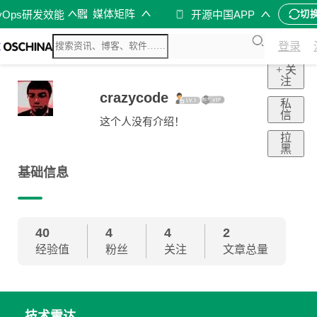
媒体矩阵
vOps研发效能
开源中国APP
切
登录
+ 关
注
crazycode
私
信
这个人没有介绍！
拉
黑
基础信息
40
4
4
2
经验值
粉丝
关注
文章总量
技术雷达