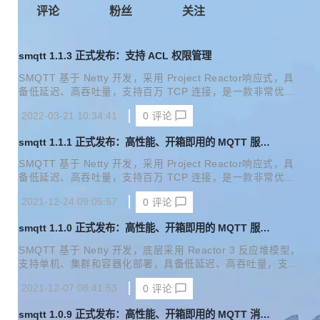
评论
粉丝
关注
smqtt 1.1.3 正式发布：支持 ACL 权限管理
SMQTT 基于 Netty 开发，采用 Project Reactor响应式，具
备低延迟、高吞吐量，支持百万 TCP 连接，是一款非常优秀
的消息中间件！ 目前已有功能： 支持单机、集群和容器化部
2022-03-21 10:34:41
0
评论
署 支持多种协议交互 规则引擎 Grafana监控 系统事件 ACL权
限管理 smqtt 目前拥有的功能如下： 更新日志 ACL权限管理
smqtt 1.1.1 正式发布：高性能、开箱即用的 MQTT 服务
规则引起MQTT客户端支持重连 可通过smqtt前端界面管理AC
器
L权限配置。
SMQTT 基于 Netty 开发，采用 Project Reactor响应式，具
备低延迟、高吞吐量，支持百万 TCP 连接，是一款非常优秀
的消息中间件！ 支持单机、集群和容器化部署 支持多种协议
2021-12-24 09:05:57
0
评论
交互 规则引擎 Grafana监控 系统事件 smqtt 目前拥有的功能
如下： 更新日志 添加spring认证注入 支持互踢跟独占两种连
smqtt 1.1.0 正式发布：高性能、开箱即用的 MQTT 服务
接模式 解决规则引擎json转化bug 移除schedule ack消息，
器
使用时间轮管理 smqtt 正在参加2021年度OSC中国开源项目
SMQTT 基于 Netty 开发，底层采用 Reactor 3 反应堆模型，
评选： 投票地址： https://www.oschina.net/project/top_cn_
支持单机、集群和容器化部署，具备低延迟、高吞吐量，支持
2021/?id=602#fI...
百万 TCP 连接，同时支持多种协议交互、规则引擎、Grafan
2021-12-07 08:41:53
0
评论
a监控、系统事件，是一款非常优秀的消息中间件！ smqtt 目
前拥有的功能如下： 更新日志 新增grafana监控，支持influxd
smqtt 1.0.9 正式发布：高性能、开箱即用的 MQTT 消息
b，prometheusd数据源。 修复已知集群bug Grafana监控部