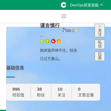
DevOps研发效能
谨言慎行
+
关
_
注
私
信
两岸猿声啼不住，轻舟
拉
黑
已过万重山。
基础信息
996
38
10
0
经验值
粉丝
关注
文章总量