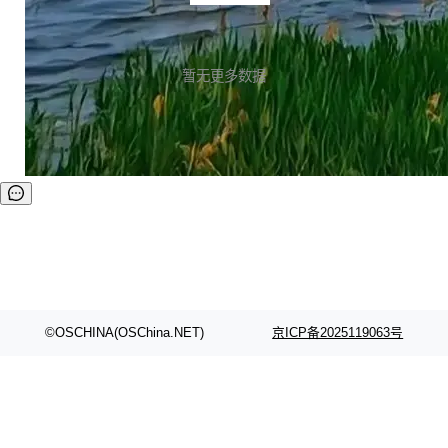
如何使用你在 Github 上的公共信息。并且这里详细说到第三
方机构如要使用个人信息必须要尊重用户的选择。新的声明也
包括了有关追踪的声明，Github 保证不会在用户离开 Github
后继续追踪用户的网络浏览内容，并且也不会允许第三方机构
暂无更多数据
追踪你在 Github 浏览的信息。 详情请点击： https://help.git
hub.com/arti...
©OSCHINA(OSChina.NET)
京ICP备2025119063号