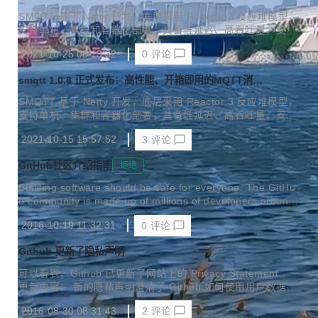
代理
分截图 文档地址：http://wiki.smqtt.cc/docs/smqtt/monitor/
SMQTT 基于 Netty 开发，底层采用 Reactor 3 反应堆模型，
1.monitor.html smqtt-application ，应用程序监控 smqtt-j...
支持单机、集群和容器化部署，具备低延迟、高吞吐量，支持
百万 TCP 连接，同时支持多种协议交互、规则引擎，是一款
2021-10-25 08:13:32
0
评论
非常优秀的消息中间件！ smqtt 目前拥有的功能如下： 更新
日志 新增系统事件类型 设备离线事件 设备在线事件
smqtt 1.0.8 正式发布：高性能、开箱即用的MQTT消息
代理
SMQTT 基于 Netty 开发，底层采用 Reactor 3 反应堆模型，
支持单机、集群和容器化部署，具备低延迟、高吞吐量，支持
百万 TCP 连接，同时支持多种协议交互、规则引擎，是一款
2021-10-15 15:57:52
3
评论
非常优秀的消息中间件！ smqtt 目前拥有的功能如下： 更新
日志 新增规则引擎，规则引擎支持Jexl3表达式 优化项目启动
GitHub社区介绍指南
拒绝
配置类，支持yaml,properties 支持更多配置类参数 优化拦截
器 优化集群路由 认证接口添加clientIdentifie 支持配置常用的
Building software should be safe for everyone. The GitHu
外部数据源source，包括：mysql、rocketmq、kafka、rabbi
b community is made up of millions of developers around
tmq 支持springboot启动starter 支持...
the world, ranging from the new developer who created th
2016-10-19 11:32:31
0
评论
eir first "Hello World" project to the most well-known softw
are developers in the world. We want the GitHub commun
Github 更新了隐私声明
ity to be a welcom...
可以看到，Github 已更新了网站上的 Privacy Statement 。
更新内容： 新的隐私声明澄清了 Github 如何使用用户数据的
一些事，以及如何许可第三方机构使用用户的个人信息。例
2016-08-30 08:31:43
2
评论
如，新的隐私条款介绍了诸如调研者、档案保管员这些人员会