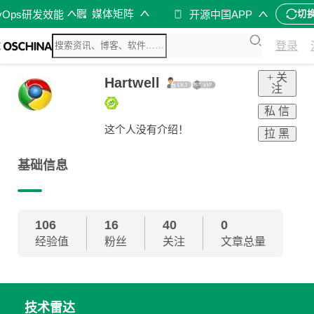
媒体矩阵
vOps研发效能
开源中国APP
切
登录
+ 关
Hartwell
注
私 信
这个人没有介绍！
拉 黑
基础信息
106
16
40
0
经验值
粉丝
关注
文章总量
技术雷达