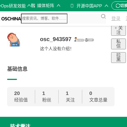
媒体矩阵
vOps研发效能
开源中国APP
切
登录
+ 关
注
osc_943597
私
信
这个人没有介绍！
拉
黑
基础信息
20
1
1
0
经验值
粉丝
关注
文章总量
技术雷达