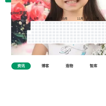
gitee贡献
资讯
博客
造物
智库