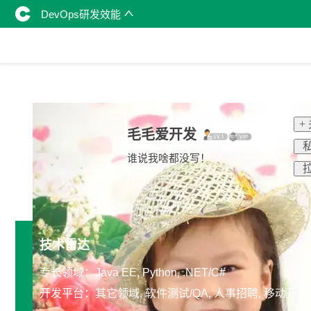
DevOps研发效能
+
毛毛爱开发
私
谁说我啥都没写！
拉
技术雷达
专长领域：Java EE, Python, .NET/C#
开发平台：其它领域, 软件测试/QA, 人事招聘, 移动开