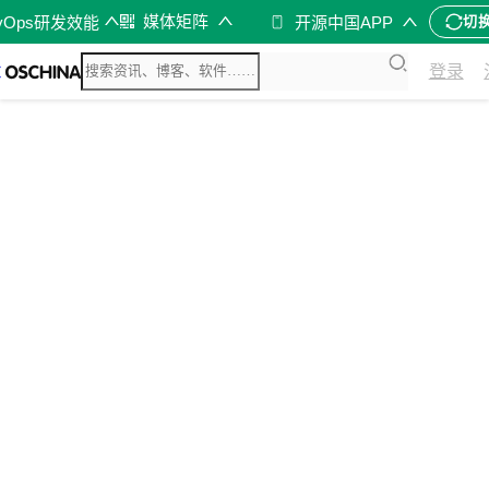
媒体矩阵
vOps研发效能
开源中国APP
切
登录