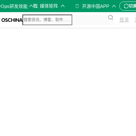
媒体矩阵
vOps研发效能
开源中国APP
切
登录