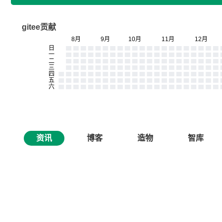
gitee贡献
资讯
博客
造物
智库