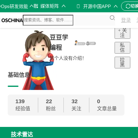
媒体矩阵
vOps研发效能
开源中国APP
切
登录
+ 关
注
豆豆学
私
编程
信
这个人没有介绍！
拉
黑
基础信息
139
22
32
0
经验值
粉丝
关注
文章总量
技术雷达