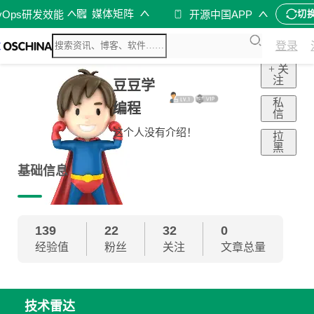
媒体矩阵
vOps研发效能
开源中国APP
切
登录
+ 关
注
豆豆学
私
编程
信
这个人没有介绍！
拉
黑
基础信息
139
22
32
0
经验值
粉丝
关注
文章总量
技术雷达