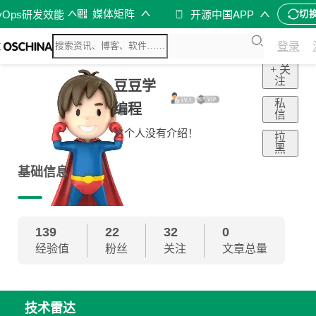
媒体矩阵
vOps研发效能
开源中国APP
切
登录
+ 关
注
豆豆学
私
编程
信
这个人没有介绍！
拉
黑
基础信息
139
22
32
0
经验值
粉丝
关注
文章总量
技术雷达