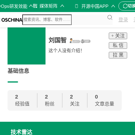
媒体矩阵
vOps研发效能
开源中国APP
切
登录
+ 关注
刘国智
私 信
这个人没有介绍！
拉 黑
基础信息
2
2
2
0
经验值
粉丝
关注
文章总量
技术雷达