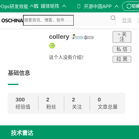
媒体矩阵
vOps研发效能
开源中国APP
切
登录
+ 关
collery
注
私 信
这个人没有介绍！
拉 黑
基础信息
300
2
2
0
经验值
粉丝
关注
文章总量
技术雷达