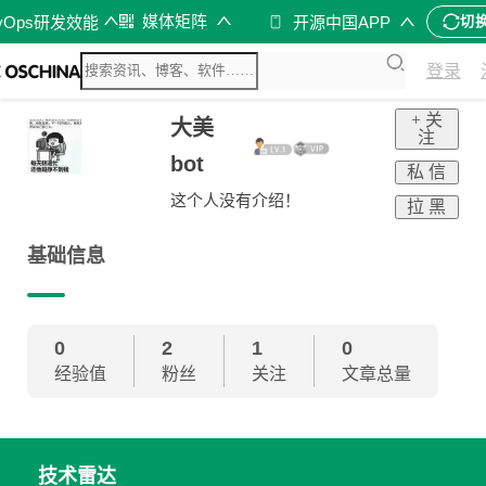
媒体矩阵
vOps研发效能
开源中国APP
切
登录
+ 关
大美
注
bot
私 信
这个人没有介绍！
拉 黑
基础信息
0
2
1
0
经验值
粉丝
关注
文章总量
技术雷达