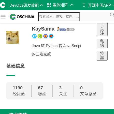
媒体矩阵
DevOps研发效能
开源中国APP
+
KaySama
关
注
私
信
Java 转 Python 转 JavaScript
拉
的三姓家奴
黑
基础信息
1190
67
3
0
经验值
粉丝
关注
文章总量