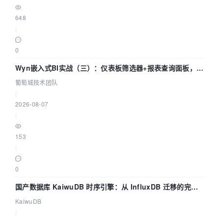
648
|
0
Wyn嵌入式BI实战（三）：仪表板筛选器+报表查询面板，参
数联动全闭环
葡萄城技术团队
|
2026-08-07
|
153
|
0
国产数据库 KaiwuDB 时序引擎：从 InfluxDB 迁移的完整
技术路径
KaiwuDB
|