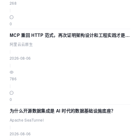
268
|
0
MCP 重回 HTTP 范式，再次证明架构设计和工程实践才是稀
缺资源
阿里云云原生
|
2026-08-06
|
786
|
0
为什么开源数据集成是 AI 时代的数据基础设施底座？
Apache SeaTunnel
|
2026-08-06