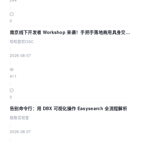
|
0
南京线下开发者 Workshop 来袭！手把手落地商用具身交互
智能 Agent 应用
哈哈欧尼OSC
|
2026-08-07
|
411
|
0
告别命令行：用 DBX 可视化操作 Easysearch 全流程解析
极限实验室
|
2026-08-07
|