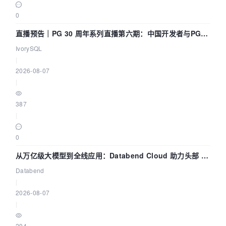
0
直播预告｜PG 30 周年系列直播第六期：中国开发者与PG内
核——我们改得动吗？我们贡献了什么？
IvorySQL
|
2026-08-07
|
387
|
0
从万亿级大模型到全线应用：Databend Cloud 助力头部 AI
企业构建全链路 Trace 数据管道
Databend
|
2026-08-07
|
294