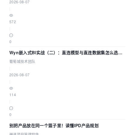
2026-08-07
|
572
|
0
Wyn嵌入式BI实战（二）：直连模型与直连数据集怎么选，
参数为什么不生效？| 葡萄城技术团队
葡萄城技术团队
|
2026-08-07
|
114
|
0
别把产品放在同一个篮子里！读懂IPD产品规划
禅道项目管理软件