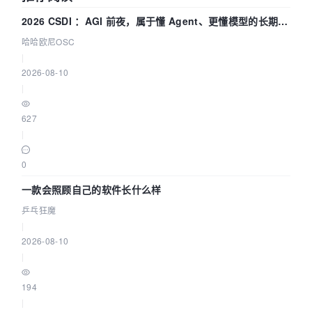
2026 CSDI ：AGI 前夜，属于懂 Agent、更懂模型的长期深
耕企业
哈哈欧尼OSC
|
2026-08-10
|
627
|
0
一款会照顾自己的软件长什么样
乒乓狂魔
|
2026-08-10
|
194
|