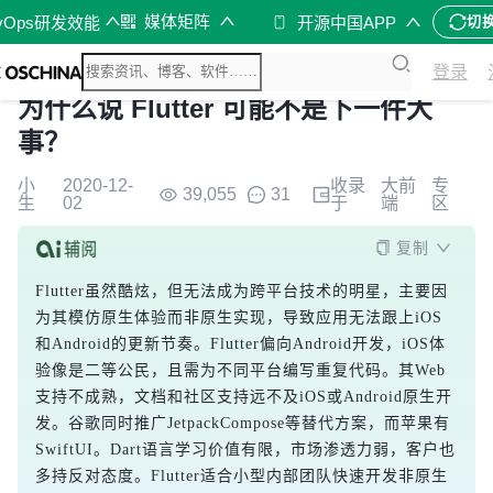
媒体矩阵
vOps研发效能
开源中国APP
切
登录
为什么说 Flutter 可能不是下一件大
事？
小
2020-12-
收录
大前
专
39,055
31
生
02
于
端
区
复制
Flutter虽然酷炫，但无法成为跨平台技术的明星，主要因
为其模仿原生体验而非原生实现，导致应用无法跟上iOS
和Android的更新节奏。Flutter偏向Android开发，iOS体
验像是二等公民，且需为不同平台编写重复代码。其Web
支持不成熟，文档和社区支持远不及iOS或Android原生开
发。谷歌同时推广JetpackCompose等替代方案，而苹果有
SwiftUI。Dart语言学习价值有限，市场渗透力弱，客户也
多持反对态度。Flutter适合小型内部团队快速开发非原生