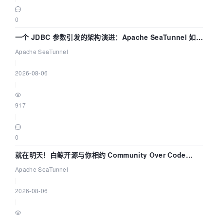
0
一个 JDBC 参数引发的架构演进：Apache SeaTunnel 如何
解决数据同步中的“定时 Flush”难题
Apache SeaTunnel
|
2026-08-06
|
917
|
0
就在明天！白鲸开源与你相约 Community Over Code
Asia 2026 主题演讲！
Apache SeaTunnel
|
2026-08-06
|