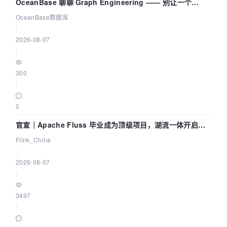
OceanBase 聊聊 Graph Engineering —— 别让一个
Agent 既当运动员又
OceanBase数据库
|
2026-08-07
|
300
|
0
官宣｜Apache Fluss 毕业成为顶级项目，湖流一体开启
Agentic Lake 全面实时化时代
Flink_China
|
2026-08-07
|
3497
|