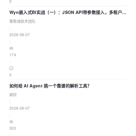
0
Wyn嵌入式BI实战（一）：JSON API带参数接入，多租户数
据源配置指南 | 葡萄城技术团队
葡萄城技术团队
|
2026-08-07
|
174
|
0
如何给 AI Agent 挑一个靠谱的解析工具？
颖欣
|
2026-08-07
|
300
|