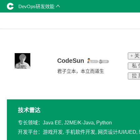
DevOps研发效能
+ 
CodeSun
私 
君子立本，本立而道生
拉 
技术雷达
专长领域：Java EE, J2ME/K-Java, Python
开发平台：游戏开发, 手机软件开发, 网页设计/UI/UED,