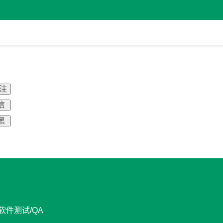
关注
信
黑
 软件测试/QA