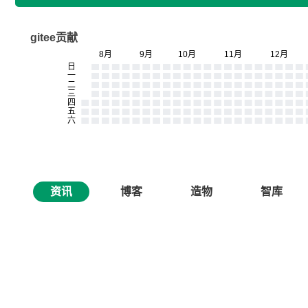
gitee贡献
资讯
博客
造物
智库