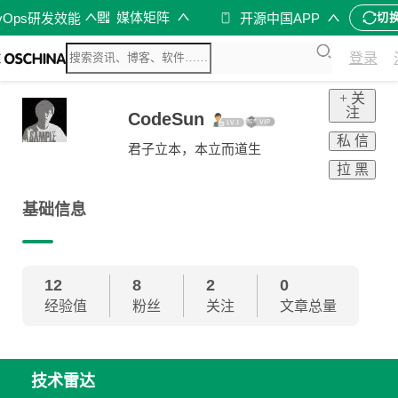
媒体矩阵
vOps研发效能
开源中国APP
切
登录
+ 关
注
CodeSun
私 信
君子立本，本立而道生
拉 黑
基础信息
12
8
2
0
经验值
粉丝
关注
文章总量
技术雷达