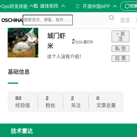
媒体矩阵
vOps研发效能
开源中国APP
切
登录
+ 关
城门虾
注
米
私 信
这个人没有介绍！
拉 黑
基础信息
80
2
2
0
经验值
粉丝
关注
文章总量
技术雷达