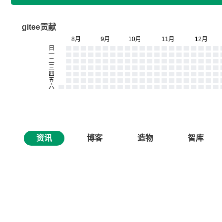
gitee贡献
资讯
博客
造物
智库