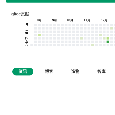
gitee贡献
资讯
博客
造物
智库