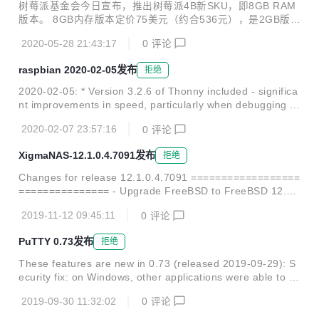
系统
树莓派基金会今日宣布，推出树莓派4B新SKU，即8GB RAM
版本。 8GB内存版本定价75美元（约合536元），是2GB版本
（35美元）和4GB版本（45美元）的有益补充。 同时，为了
2020-05-28 21:43:17
0
评论
充分利用8GB RAM，树莓派还开发了基于Debian的64位专用
操作系统，毕竟目前的Raspbian仅为32位。 图为美光LPDDR
raspbian 2020-02-05发布
拒绝
4颗粒，树莓派4B所用 其它方面，8GB版本和4GB/2GB的配
置完全一致。 有趣的是，TMHW对树莓派4B 8GB版本的测试
2020-02-05: * Version 3.2.6 of Thonny included - significa
显示，Web性能、7zip压缩、APP打开速度等方面，8GB对比
nt improvements in speed, particularly when debugging *
4GB甚至不增反减。 另外，在32位系统中，可用RAM为7.8G
Version 1.0.4 of Scratch 3 included - adds new "display st
B，64位系统缩减到了7....
2020-02-07 23:57:16
0
评论
age" and "display sprite" blocks to SenseHAT extension, a
nd loading of files from command line * Version 32.0.0.31
XigmaNAS-12.1.0.4.7091发布
拒绝
4 of Fla...
Changes for release 12.1.0.4.7091 ==================
=============== - Upgrade FreeBSD to FreeBSD 12.1-
RELEASE P0. - WebGUI code & framework improvement
2019-11-12 09:45:11
0
评论
s. - Update translations. - Add sesutil. - Add sas2ircu. - Ad
d sas3ircu. - Add Aquantia AQtion (Atlantic) AQC107 Netw
РuТТY 0.73发布
拒绝
ork Driver. - Upgrade arcconf to...
These features are new in 0.73 (released 2019-09-29): S
ecurity fix: on Windows, other applications were able to bi
nd to the same TCP port as a PuTTY local port forwardin
2019-09-30 11:32:02
0
评论
g. Security fix: in bracketed paste mode, the terminal esc
ape sequences that should delimit the pasted data were a