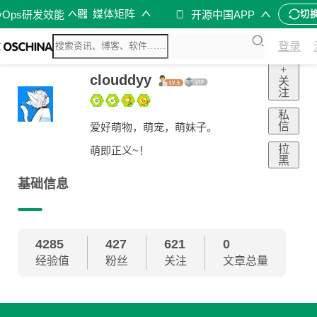
媒体矩阵
vOps研发效能
开源中国APP
切
登录
+
clouddyy
关
注
私
信
爱好萌物，萌宠，萌妹子。
拉
萌即正义~！
黑
基础信息
4285
427
621
0
经验值
粉丝
关注
文章总量