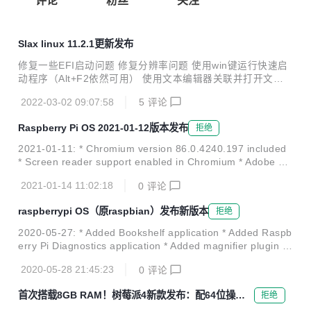
评论
粉丝
关注
Slax linux 11.2.1更新发布
修复一些EFI启动问题 修复分辨率问题 使用win键运行快速启
动程序（Alt+F2依然可用） 使用文本编辑器关联并打开文本
文件 添加一些新菜单并在xlunch界面中添加注销按钮方便使
2022-03-02 09:07:58
5
评论
用 如果网络可用，跳过启动诸如pxe, etc等服务 禁用DNS代
理，如果PXE服务可用
Raspberry Pi OS 2021-01-12版本发布
拒绝
2021-01-11: * Chromium version 86.0.4240.197 included
* Screen reader support enabled in Chromium * Adobe ha
ve end-of-lifed Flash Player, so it has been removed * Scr
2021-01-14 11:02:18
0
评论
atch 2 required Flash, so it has been removed * Added Ep
son printer drivers * Added timeout to hide messages fro
raspberrypi OS（原raspbian）发布新版本
拒绝
m USB devi...
2020-05-27: * Added Bookshelf application * Added Raspb
erry Pi Diagnostics application * Added magnifier plugin to
taskbar - needs magnifier application installed from Reco
2020-05-28 21:45:23
0
评论
mmended Software to enable * Added Magnifier applicatio
n to Recommended Software * Added marketing question
首次搭载8GB RAM！树莓派4新款发布：配64位操作
拒绝
naire as in...