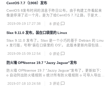
CentOS 7.7（1908）发布
ppearing together...
CentOS 8发布时间的消息于昨日公布，由于构建工作看起来
像是停滞了近一个月，是为了给CentOS 7.7让路，于是大家
猜测后者也会很快发布，果不其然，时隔一天，官网已更新Ce
2019-09-19 17:27:38
8
评论
ntOS 7版本为CentOS 7.7(1908)，国内各镜像站大多数也已
同步。 CentOS 7.7(1908) 发行说明可查看发行文档（中文版
Slax 9.11.0 发布，装在口袋里的 Linux
正在编辑中），主要内容如下： 主要改动 Python 3 可用，安
装python3将会提供Python 3.6。 bind更新至9.11。 chrony
Slax 9.11.0 发布了。Slax 是一个小巧的基于 Debian 的 Linu
更新至3.4。 自 1503 发行版本（abrt>= 2.1.11-19.el7.cento
x 发行版，号称“装在口袋里的 OS”。 此版本更新内容包括：
s.0.1）开始，CentOS-...
更新到 Debian Stretch 的最新软件包 在控制台和 X 上禁用屏
2019-09-15 09:12:54
0
评论
幕遮挡 修复了 PXE 服务器脚本 '/usr/bin/pxe'，如果配置了多
个网关，则选择第一个网关 更新日志： https://www.slax.org/
防火墙 OPNsense 19.7 "Jazzy Jaguar"发布
changelog.php
防火墙 OPNsense 19.7 "Jazzy Jaguar"发布了，更新如下：
o 自动列出防火墙规则 o 统计所有防火墙规则 o 可导入导出 A
lias JSON o 别名的可选统计信息 o 实时日志和自动规则的防
2019-07-18 10:24:58
3
评论
火墙规则定位器 o 可重写网关处理和交换 o 通过系统日志ng
进行远程日志记录 o 支持LDAP组同步 o 支持证书签名请求 o
基于路由的IPSec支持（VTI） o 支持别名、vhid和小部件的x
mlrpc同步 o 支持未绑定主机覆盖别名 o 使用PAM的Web代理
和IPSec身份验证 o 父Web代理支持 o 通过组的Web代理登
录权限 o 提高了opnsense补丁的可...