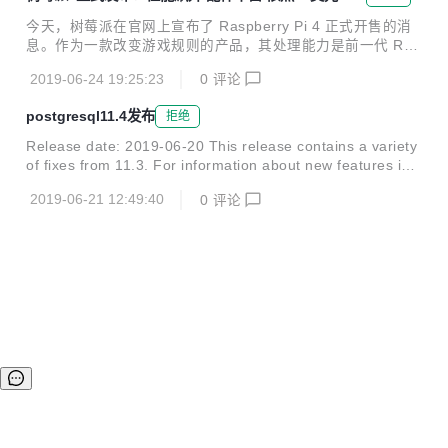
是最适合普通用户使用的 OS。 2019-06-20: * Based on De
售
bian Buster * Support for Raspberry Pi 4 hardware * FKM
今天，树莓派在官网上宣布了 Raspberry Pi 4 正式开售的消
S OpenGL desktop graphics d...
息。作为一款改变游戏规则的产品，其处理能力是前一代 Ras
pberry Pi 3+ 的三倍、多媒体性能为四倍。 （题图 via BetaN
2019-06-24 19:25:23
0
评论
ews） 树莓派的每一次迭代，都会引入一些新的卖点，比如 6
4 位处理器、802.11ac 双频 Wi-Fi、以及通过 HAT 的以太网
postgresql11.4发布
拒绝
供电（PoE）。 今天发布的树莓派 4，不仅在计算和多媒体性
能上有所提升，还采用了运行频率为 1.5GHz 的四核 ARM Co
Release date: 2019-06-20 This release contains a variety
rtex-A72 处理器、千兆以太网、蓝牙 5.0、以及 USB 3.0 连
of fixes from 11.3. For information about new features in
接。 性能的提升，意味着树莓派 4 能够支持高动态范...
major release 11, see Section E.5. E.1.1. Migration to Ver
2019-06-21 12:49:40
0
评论
sion 11.4 A dump/restore is not required for those running
11.X. However, if you are upgrading from a version earlier
than 11.1...