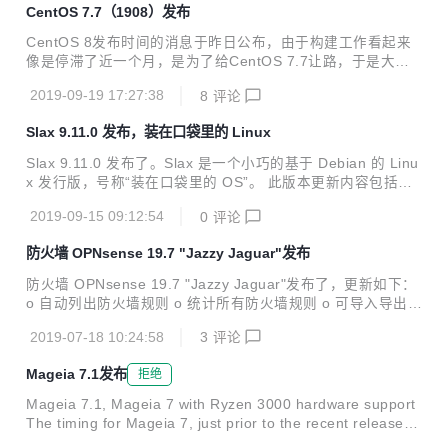
CentOS 7.7（1908）发布
ppearing together...
CentOS 8发布时间的消息于昨日公布，由于构建工作看起来
像是停滞了近一个月，是为了给CentOS 7.7让路，于是大家
猜测后者也会很快发布，果不其然，时隔一天，官网已更新Ce
2019-09-19 17:27:38
8
评论
ntOS 7版本为CentOS 7.7(1908)，国内各镜像站大多数也已
同步。 CentOS 7.7(1908) 发行说明可查看发行文档（中文版
Slax 9.11.0 发布，装在口袋里的 Linux
正在编辑中），主要内容如下： 主要改动 Python 3 可用，安
装python3将会提供Python 3.6。 bind更新至9.11。 chrony
Slax 9.11.0 发布了。Slax 是一个小巧的基于 Debian 的 Linu
更新至3.4。 自 1503 发行版本（abrt>= 2.1.11-19.el7.cento
x 发行版，号称“装在口袋里的 OS”。 此版本更新内容包括：
s.0.1）开始，CentOS-...
更新到 Debian Stretch 的最新软件包 在控制台和 X 上禁用屏
2019-09-15 09:12:54
0
评论
幕遮挡 修复了 PXE 服务器脚本 '/usr/bin/pxe'，如果配置了多
个网关，则选择第一个网关 更新日志： https://www.slax.org/
防火墙 OPNsense 19.7 "Jazzy Jaguar"发布
changelog.php
防火墙 OPNsense 19.7 "Jazzy Jaguar"发布了，更新如下：
o 自动列出防火墙规则 o 统计所有防火墙规则 o 可导入导出 A
lias JSON o 别名的可选统计信息 o 实时日志和自动规则的防
2019-07-18 10:24:58
3
评论
火墙规则定位器 o 可重写网关处理和交换 o 通过系统日志ng
进行远程日志记录 o 支持LDAP组同步 o 支持证书签名请求 o
Mageia 7.1发布
拒绝
基于路由的IPSec支持（VTI） o 支持别名、vhid和小部件的x
mlrpc同步 o 支持未绑定主机覆盖别名 o 使用PAM的Web代理
Mageia 7.1, Mageia 7 with Ryzen 3000 hardware support
和IPSec身份验证 o 父Web代理支持 o 通过组的Web代理登
The timing for Mageia 7, just prior to the recent release of
录权限 o 提高了opnsense补丁的可...
the new AMD Ryzen 3000 series of CPU’s, didn’t play nice