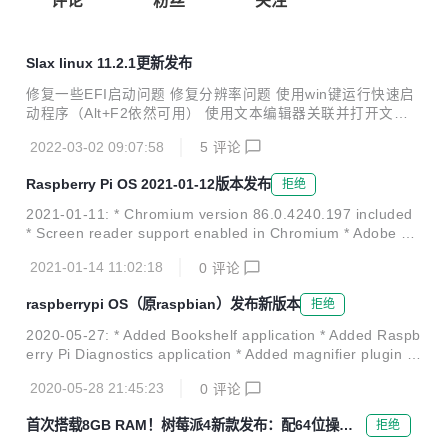
评论
粉丝
关注
Slax linux 11.2.1更新发布
修复一些EFI启动问题 修复分辨率问题 使用win键运行快速启
动程序（Alt+F2依然可用） 使用文本编辑器关联并打开文本
文件 添加一些新菜单并在xlunch界面中添加注销按钮方便使
2022-03-02 09:07:58
5
评论
用 如果网络可用，跳过启动诸如pxe, etc等服务 禁用DNS代
理，如果PXE服务可用
Raspberry Pi OS 2021-01-12版本发布
拒绝
2021-01-11: * Chromium version 86.0.4240.197 included
* Screen reader support enabled in Chromium * Adobe ha
ve end-of-lifed Flash Player, so it has been removed * Scr
2021-01-14 11:02:18
0
评论
atch 2 required Flash, so it has been removed * Added Ep
son printer drivers * Added timeout to hide messages fro
raspberrypi OS（原raspbian）发布新版本
拒绝
m USB devi...
2020-05-27: * Added Bookshelf application * Added Raspb
erry Pi Diagnostics application * Added magnifier plugin to
taskbar - needs magnifier application installed from Reco
2020-05-28 21:45:23
0
评论
mmended Software to enable * Added Magnifier applicatio
n to Recommended Software * Added marketing question
首次搭载8GB RAM！树莓派4新款发布：配64位操作
拒绝
naire as in...