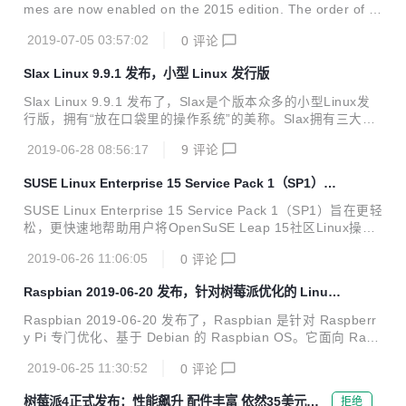
（AMD64）之外，还支持64位ARM（arm64），ARM EABI
mes are now enabled on the 2015 edition. The order of tr
（armel），ARMv7（EABI hard-float ABI，armhf）...
aits in trait objects no longer affects the semantics of that
2019-07-05 03:57:02
0
评论
object. e.g. dyn Send + fmt::Debug is now equivalent to d
yn fmt::Debug + Send, where this was previously not the c
Slax Linux 9.9.1 发布，小型 Linux 发行版
ase. Librarie...
Slax Linux 9.9.1 发布了，Slax是个版本众多的小型Linux发
行版，拥有“放在口袋里的操作系统”的美称。Slax拥有三大
类，五个版本的Linux，第一类标准版，第二类是定制版，第
2019-06-28 08:56:17
9
评论
三类是迷你型的Slax。这么多个版本，你完全可以根据自己的
需要选择想要的版本。 大小：53MB、115MB、192MB、204
SUSE Linux Enterprise 15 Service Pack 1（SP1）发
MB Slax 9.9.1 - 改进内容包括： Updated to most recent p
布
ackages from Debian stretch PXE boot from TFTP server
SUSE Linux Enterprise 15 Service Pack 1（SP1）旨在更轻
is up to 3 times faster now, using pa...
松，更快速地帮助用户将OpenSuSE Leap 15社区Linux操作
系统迁移至为企业准备的SUSE Linux Enterprise Server 15
2019-06-26 11:06:05
0
评论
系统，并在适用于ARM for IoT设备和64位ARM服务器的SUS
E Linux Enterprise Server 15 SP1中通过增加支持一倍以上
Raspbian 2019-06-20 发布，针对树莓派优化的 Linux
的SoC数量来优化HPC工作负载。 它还优化了工作负载，并
系统
最大限度地减少了由第二代英特尔至强可扩展处理器和英特尔
Raspbian 2019-06-20 发布了，Raspbian 是针对 Raspberr
Optane DC持久内存驱动的SUSE Linux Enterprise Se...
y Pi 专门优化、基于 Debian 的 Raspbian OS。它面向 Rasp
berry Pi 硬件（armhf 处理器架构）而做了优化。 这款 OS
2019-06-25 11:30:52
0
评论
对浮点运算有更好的支持，能为用户带来更快的上网浏览体
验。另外在固件、核心、应用方面也都有了改进，而且据称它
树莓派4正式发布：性能飙升 配件丰富 依然35美元起
拒绝