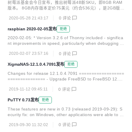
系统
树莓派基金会今日宣布，推出树莓派4B新SKU，即8GB RAM
版本。 8GB内存版本定价75美元（约合536元），是2GB版本
（35美元）和4GB版本（45美元）的有益补充。 同时，为了
2020-05-28 21:43:17
0
评论
充分利用8GB RAM，树莓派还开发了基于Debian的64位专用
操作系统，毕竟目前的Raspbian仅为32位。 图为美光LPDDR
raspbian 2020-02-05发布
拒绝
4颗粒，树莓派4B所用 其它方面，8GB版本和4GB/2GB的配
置完全一致。 有趣的是，TMHW对树莓派4B 8GB版本的测试
2020-02-05: * Version 3.2.6 of Thonny included - significa
显示，Web性能、7zip压缩、APP打开速度等方面，8GB对比
nt improvements in speed, particularly when debugging *
4GB甚至不增反减。 另外，在32位系统中，可用RAM为7.8G
Version 1.0.4 of Scratch 3 included - adds new "display st
B，64位系统缩减到了7....
2020-02-07 23:57:16
0
评论
age" and "display sprite" blocks to SenseHAT extension, a
nd loading of files from command line * Version 32.0.0.31
XigmaNAS-12.1.0.4.7091发布
拒绝
4 of Fla...
Changes for release 12.1.0.4.7091 ==================
=============== - Upgrade FreeBSD to FreeBSD 12.1-
RELEASE P0. - WebGUI code & framework improvement
2019-11-12 09:45:11
0
评论
s. - Update translations. - Add sesutil. - Add sas2ircu. - Ad
d sas3ircu. - Add Aquantia AQtion (Atlantic) AQC107 Netw
РuТТY 0.73发布
拒绝
ork Driver. - Upgrade arcconf to...
These features are new in 0.73 (released 2019-09-29): S
ecurity fix: on Windows, other applications were able to bi
nd to the same TCP port as a PuTTY local port forwardin
2019-09-30 11:32:02
0
评论
g. Security fix: in bracketed paste mode, the terminal esc
ape sequences that should delimit the pasted data were a