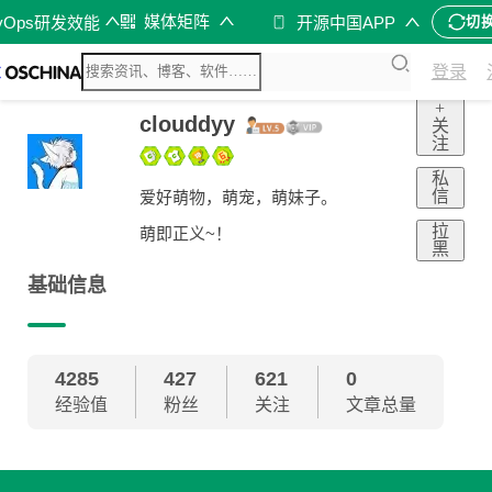
媒体矩阵
vOps研发效能
开源中国APP
切
登录
+
clouddyy
关
注
私
信
爱好萌物，萌宠，萌妹子。
拉
萌即正义~！
黑
基础信息
4285
427
621
0
经验值
粉丝
关注
文章总量