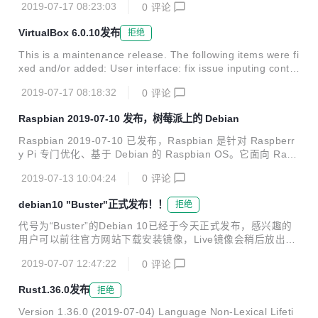
2019-07-17 08:23:03
0
评论
ly. Namely, there was an issue with the system starting up
on these new CPU’s that prevented any type of installatio
VirtualBox 6.0.10发布
拒绝
n, except for...
This is a maintenance release. The following items were fi
xed and/or added: User interface: fix issue inputing contro
ller names (bug #11579) User interface: fix resize proble
2019-07-17 08:18:32
0
评论
ms with recent Linux hosts (bug #18677) Serial: fixed gur
u meditation when raw mode is enabled (bug #18632) Ser
Raspbian 2019-07-10 发布，树莓派上的 Debian
ial: fixed poss...
Raspbian 2019-07-10 已发布，Raspbian 是针对 Raspberr
y Pi 专门优化、基于 Debian 的 Raspbian OS。它面向 Rasp
berry Pi 硬件（armhf 处理器架构）而做了优化。 这款 OS
2019-07-13 10:04:24
0
评论
对浮点运算有更好的支持，能为用户带来更快的上网浏览体
验。另外在固件、核心、应用方面也都有了改进，而且据称它
debian10 "Buster"正式发布！！
拒绝
是最适合普通用户使用的 OS。 更新内容如下： 2019-07-10:
* 在Raspberry Pi配置中切换Pi 4视频输出的更清晰选项 * 选
代号为“Buster”的Debian 10已经于今天正式发布，感兴趣的
项添加到外观设置中，以将任务栏移动到第二个监视器 * 添加
用户可以前往官方网站下载安装镜像，Live镜像会稍后放出。
到推荐软件的选项，以按体系结构限制包安装...
Debian GNU / Linux 10“Buster”操作系统有许多新功能和增
2019-07-07 12:47:22
0
评论
强功能，包括支持最新的LTS（长期支持）Linux内核系列，
支持新设备，改进对现有硬件的支持，以及作为最新的软件包
Rust1.36.0发布
拒绝
和最新的安全补丁。 在更新日志中首先要提到的是Debian 10
支持的架构，本次版本更新除了32位PC（i386）和64位PC
Version 1.36.0 (2019-07-04) Language Non-Lexical Lifeti